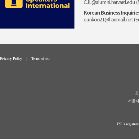
Privacy Policy
|
Terms of use
공동
서울시 마
FSI’s regist